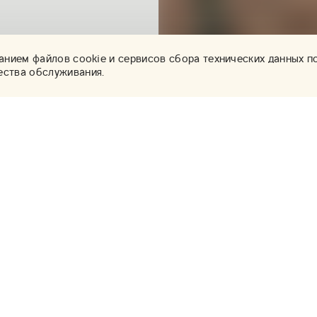
анием файлов cookie и сервисов сбора технических данных по
ества обслуживания.
Наш сервис
Сотрудничество
Подбор работ
Rodicheva gallery
Г
для художников
П
Под заказ
п
Rodicheva gallery
Примерка
для дизайнеров
П
Доставка и
С
монтаж
Р
П