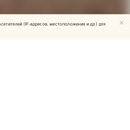
сетителей (IP-адресов, местоположения и др.) для
Информация
Адрес
Москва,
арантия и возврат
Товарищеский пер., д.
31 стр. 6
олитика обработки
ерсональных данных
E-mail
убличная оферта
info@rodicheva.gallery
пособы оплаты
Телефон
еквизиты
+7 (995) 896-18-54
олитика авторских